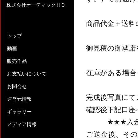
株式会社オーディックＨＤ
商品代金＋送料
トップ
御見積の御承諾
動画
販売作品
在庫がある場合
お支払いについて
お問合せ
完成後写真にて
運営元情報
確認後下記口座
ギャラリー
★★★入金確
メディア情報
ご送金後、そ