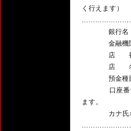
く行えます）
…………………
銀行
金融機関
店 
店 
預金
口座番号
ます。
カナ氏名（
…………………