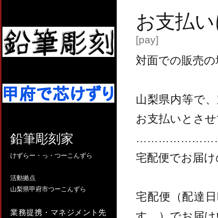
お支払い
[pay]
対面での販売の
山梨県内等で
お支払いとさせ
鉛筆彫刻家
…………………
宅配便でお届け
けずらー・っ・つーこんずら
活動拠点
山梨県甲府市つーこんずら
宅配便（配達
業務提携・マネジメント先
す。）でお届け